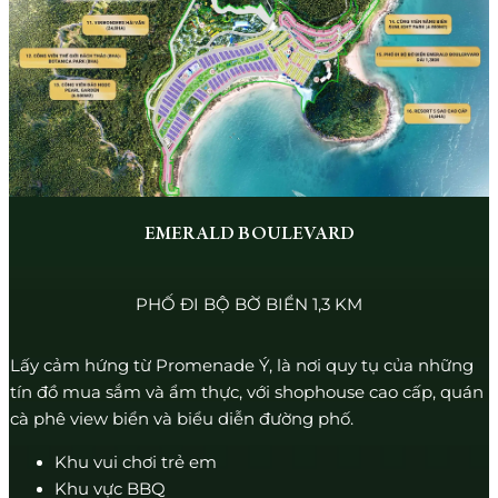
EMERALD BOULEVARD
PHỐ ĐI BỘ BỜ BIỂN 1,3 KM
Lấy cảm hứng từ Promenade Ý, là nơi quy tụ của những
tín đồ mua sắm và ẩm thực, với shophouse cao cấp, quán
cà phê view biển và biểu diễn đường phố.
Khu vui chơi trẻ em
Khu vực BBQ