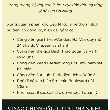
Trong tương lai, đây còn là khu vực đón đầu hạ tầng
tỷ đô của Đà Nẵng
Xung quanh phân khu Đảo Ngọc là hệ thống dịch
vụ tiện ích đồng bộ, hiện đại gồm có:
Công viên giải trí VinWonders Hải Vân quy mô
24,8ha do Vinpearl vận hành.
Công viên thế giới Bách Thảo Botanica Park
rộng 8ha.
Công viên Pearl Garden rộng 6.500m² nằm sát
bãi biển.
Công viên Sunlight Park diện tích 4.800m².
Phố đi bộ ven biển Emerald Boulevard dài
1,3km.
Khu resort 5 sao cao cấp do Vinpearl quản lý.
VÌ SAO CHỌN ĐẦU TƯ TẠI PHÂN KHU