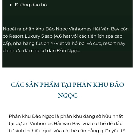
Đường dạo bộ
Ngoài ra phân khu Đảo Ngọc Vinhomes Hải Vân Bay còn
có Resort Luxury 5 sao (4,6 ha) với các tiện ích spa cao
cấp, nhà hàng fusion Ý-Việt và hồ bơi vô cực, resort này
dành ưu đãi cho cư dân Đảo Ngọc.
CÁC SẢN PHẨM TẠI PHÂN KHU ĐẢO
NGỌC
Phân khu Đảo Ngọc là phân khu đáng sở hữu nhất
tại dự án Vinhomes Hải Vân Bay, vừa có thể để đầu
tư sinh lời hiệu quả, vừa có thể cân bằng giữa yếu tố