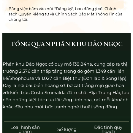
Bằng việc bấm vào nút "Đăng ký", bạn đồng ý với Chính
sách Quyền Riêng tư và Chính Sách Bảo Mật Thông Tin của
chúng tôi.
TỔNG QUAN PHÂN KHU ĐẢO NGỌC
Phân khu Đảo Ngọc có quy mô 138,84ha, cung cấp ra thị
trường 2.376 căn thấp tầng trong đó gồm 1.349 căn liền
kề/Shophouse và 1.027 căn Biệt thự (Đơn lập & Song lập).
Đây là nơi bãi biển hoang sơ, bờ cát trắng mịn giao hoà
với kiến trúc Costa Smeralda đậm chất Địa Trung Hải, tạo
nên những kiệt tác của lối sống tinh hoa, nơi mỗi khoảnh
khắc đều như một bức tranh nghệ thuật sống động.
Loại hình sản
Đặc tính quy
Số lượng
phẩm
hoạch