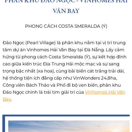
PHÂN KHU ĐẢO NGỌC - VINHOMES HẢI
VÂN BAY
PHONG CÁCH COSTA SMERALDA (Ý)
Đảo Ngọc (Pearl Village) là phân khu nằm tại vị trí trung
tâm dự án Vinhomes Hải Vân Bay tại Đà Nẵng. Lấy cảm
hứng từ phong cách Costa Smeralda (Ý), sự kết hợp đỉnh
cao giữa kiến trúc Địa Trung Hải mộc mạc và sự sang
trọng bậc nhất (xa hoa), cùng bãi biển cát trắng trải dài,
hệ thống tiện ích đẳng cấp như VinWonders 24,8ha,
Công viên Bách Thảo và Phố đi bộ ven biển, phân khu
Đảo Ngọc chính là trái tim giải trí của
Vinhomes Hải Vân
Bay
.