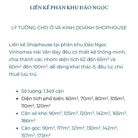
LIỀN KỀ PHÂN KHU ĐẢO NGỌC
LÝ TƯỞNG CHO Ở VÀ KINH DOANH SHOPHOUSE
Liền kề Shophouse tại phân khu Đảo Ngọc
Vinhomes Hải Vân Bay đều có thiết kế thông minh,
chia thành các nhóm diện tích 62 đến 65m² và
60m² đến 100m², dễ dàng khai thác ở, đầu tư, cho
thuê lưu trú.
Số lượng: 1.349 căn
Diện tích phổ biến: 60m², 70m², 80m², 105m²,
110m², 120m²
Căn xẻ khe: 90m², 105m², 120m², 142m², 165m²,
186m²
Căn góc: 90m², 117m², 121m², 130m², 142m²,
157m², 173m²