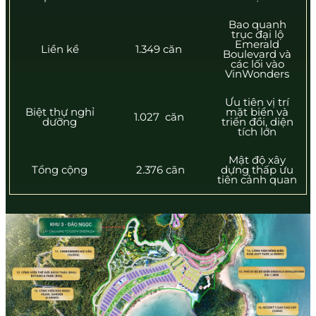
Bao quanh
trục đại lộ
Emerald
Liền kề
1.349 căn
Boulevard và
các lối vào
VinWonders
Ưu tiên vị trí
Biệt thự nghỉ
mặt biển và
1.027 căn
dưỡng
triền đồi, diện
tích lớn
Mật độ xây
Tổng cộng
2.376 căn
dựng thấp ưu
tiên cảnh quan