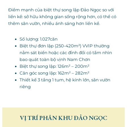
Điểm mạnh của biệt thự song lập Đảo Ngọc so với
liền kề: sở hữu không gian sống rộng hơn, có thể có
thêm sân vườn, nhiều ánh sáng hơn liền kề.
Số lượng: 1.027căn
Biệt thự đơn lập (250-420m²) VVIP thường
nằm sát biển hoặc các đỉnh đồi có tầm nhìn
bao quát toàn bộ vịnh Nam Chơn
Biệt thự song lập: 126m² – 200m²
Căn góc song lập: 162m² – 282m²
Thiết kế 3 tầng 1 tum, hệ kính lớn, sân vườn
riêng
VỊ TRÍ PHÂN KHU ĐẢO NGỌC