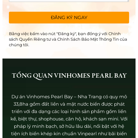
Bằng việc bấm vào nút "Đăng ký", bạn đồng ý với Chính
sách Quyền Riêng tư và Chính Sách Bảo Mật Thông Tin của
chúng tôi.
TỔNG QUAN VINHOMES PEARL BAY
Dự án Vinhomes Pearl Bay – Nha Trang có quy mô
33,8ha gồm đất liền và mặt nước biển được phát
triển với đa dạng các loại hình sản phẩm gồm liền
kề, biệt thự, shophouse, căn hộ, khách sạn mini. Với
pháp lý minh bạch, sở hữu lâu dài, nổi bật với hệ
tiện ích biển khép kín chuẩn Vinpearl như bãi biển