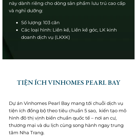
này dành riêng cho dòng sản phẩm lưu trú cao cấp
và nghỉ dưỡng:
Số lượng: 103 căn
Các loại hình: Liền kề, Liền kề góc, LK kinh
doanh dịch vụ (LKXK)
TIỆN ÍCH VINHOMES PEARL BAY
Dự án Vinhomes Pearl Bay mang tới chuỗi dịch vụ
tiện ích đồng bộ theo tiêu chuẩn 5 sao, kiến tạo mô
hình đô thị vịnh biển chuẩn quốc tế – nơi an cư,
thương mại và du lịch cùng song hành ngay trung
tâm Nha Trang.