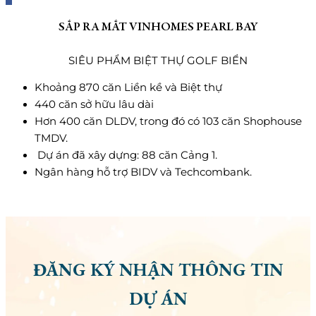
SẮP RA MẮT VINHOMES PEARL BAY
SIÊU PHẨM BIỆT THỰ GOLF BIỂN
Khoảng 870 căn Liền kề và Biệt thự
440 căn sở hữu lâu dài
Hơn 400 căn DLDV, trong đó có 103 căn Shophouse
TMDV.
Dự án đã xây dựng: 88 căn Cảng 1.
Ngân hàng hỗ trợ BIDV và Techcombank.
ĐĂNG KÝ NHẬN THÔNG TIN
DỰ ÁN