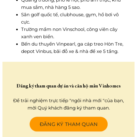
Quảng trường, phố lễ hội, phố ẩm thực, khu
mua sắm, nhà hàng 5 sao.
Sân golf quốc tế, clubhouse, gym, hồ bơi vô
cực.
Trường mầm non Vinschool, công viên cây
xanh ven biển.
Bến du thuyền Vinpearl, ga cáp treo Hòn Tre,
depot Vinbus, bãi đỗ xe & nhà để xe 5 tầng.
Đăng ký tham quan dự án và căn hộ mẫu Vinhomes
Để trải nghiệm trực tiếp "ngôi nhà mới "của bạn,
mời Quý khách đăng ký tham quan.
ĐĂNG KÝ THAM QUAN