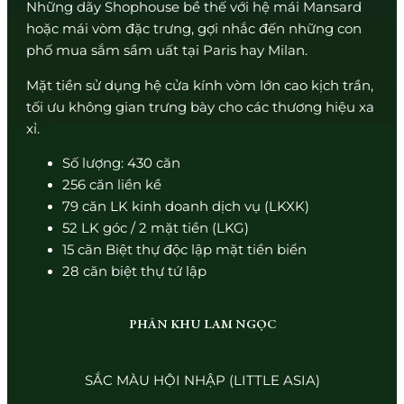
Những dãy Shophouse bề thế với hệ mái Mansard
hoặc mái vòm đặc trưng, gợi nhắc đến những con
phố mua sắm sầm uất tại Paris hay Milan.
Mặt tiền sử dụng hệ cửa kính vòm lớn cao kịch trần,
tối ưu không gian trưng bày cho các thương hiệu xa
xỉ.
Số lượng: 430 căn
256 căn liền kề
79 căn LK kinh doanh dịch vụ (LKXK)
52 LK góc / 2 mặt tiền (LKG)
15 căn Biệt thự độc lập mặt tiền biển
28 căn biệt thự tứ lập
PHÂN KHU LAM NGỌC
SẮC MÀU HỘI NHẬP (LITTLE ASIA)