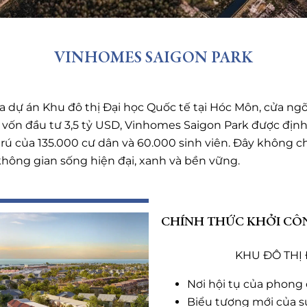
VINHOMES SAIGON PARK
a dự án Khu đô thị Đại học Quốc tế tại Hóc Môn, cửa ng
 vốn đầu tư 3,5 tỷ USD, Vinhomes Saigon Park được định
ư trú của 135.000 cư dân và 60.000 sinh viên. Đây không 
 không gian sống hiện đại, xanh và bền vững.
CHÍNH THỨC KHỞI CÔ
KHU ĐÔ THỊ
Nơi hội tụ của phong
Biểu tượng mới của s