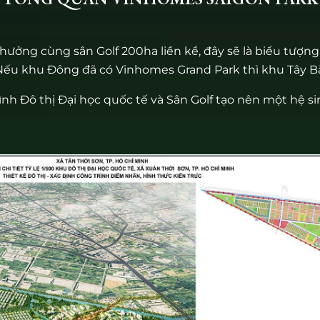
TỔNG QUAN VINHOMES SAIGON PARK
ởng cùng sân Golf 200ha liền kề, đây sẽ là biểu tượng
 Nếu khu Đông đã có Vinhomes Grand Park thì khu Tây Bắ
nh Đô thị Đại học quốc tế và Sân Golf tạo nên một hệ si