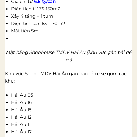
Giá chỉ từ
6.8 tỷ/căn
Diện tích từ 75-150m2
Xây 4 tầng + 1 tum
Diện tích sàn 55 – 70m2
Mặt tiền 5m
Mặt bằng Shophouse TMDV Hải Âu (khu vực gần bãi để
xe)
Khu vực Shop TMDV Hải Âu gần bãi để xe sẽ gồm các
khu:
Hải Âu 03
Hải Âu 16
Hải Âu 15
Hải Âu 12
Hải Âu 11
Hải Âu 17