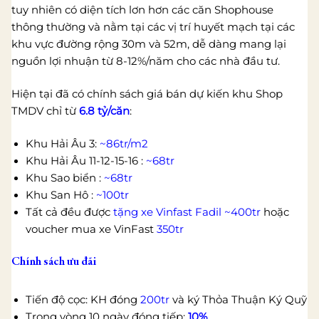
tuy nhiên có diện tích lơn hơn các căn Shophouse
thông thường và nằm tại các vị trí huyết mạch tại các
khu vực đường rộng 30m và 52m, dễ dàng mang lại
nguồn lợi nhuận từ 8-12%/năm cho các nhà đầu tư.
Hiện tại đã có chính sách giá bán dự kiến khu Shop
TMDV chỉ từ
6.8 tỷ/căn
:
Khu Hải Âu 3:
~86tr/m2
Khu Hải Âu 11-12-15-16 :
~68tr
Khu Sao biển :
~68tr
Khu San Hô :
~100tr
Tất cả đều được
tặng xe Vinfast Fadil ~400tr
hoặc
voucher mua xe VinFast
350tr
Chính sách ưu đãi
Tiến độ cọc: KH đóng
200tr
và ký Thỏa Thuận Ký Quỹ
Trong vòng 10 ngày đóng tiếp:
10%